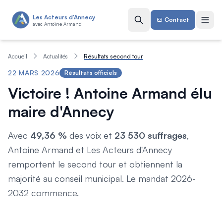
Aller au contenu principal
Les Acteurs d'Annecy
Contact
avec Antoine Armand
Accueil
Actualités
Résultats second tour
22 MARS 2026
Résultats officiels
Victoire ! Antoine Armand élu
maire d'Annecy
Avec
49,36 %
des voix et
23 530 suffrages
,
Antoine Armand et Les Acteurs d'Annecy
remportent le second tour et obtiennent la
majorité au conseil municipal. Le mandat 2026-
2032 commence.
Antoine Armand et son équipe, soir de la victoire — 22
mars 2026