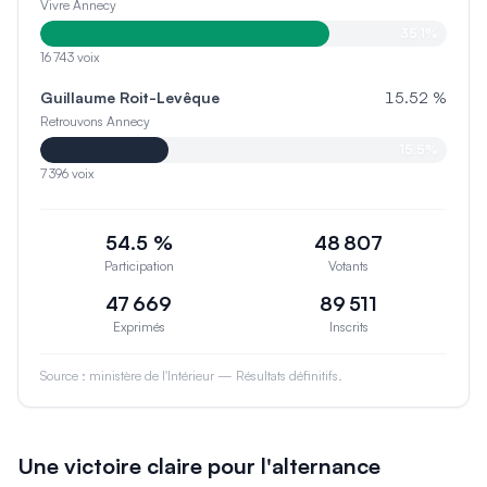
Vivre Annecy
35.1
%
16 743
voix
Guillaume Roit-Levêque
15.52
%
Retrouvons Annecy
15.5
%
7 396
voix
54.5
%
48 807
Participation
Votants
47 669
89 511
Exprimés
Inscrits
Source : ministère de l'Intérieur — Résultats définitifs.
Une victoire claire pour l'alternance