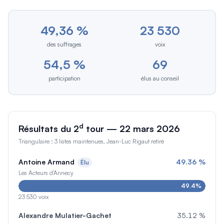
49,36 %
23 530
des suffrages
voix
54,5 %
69
participation
élus au conseil
d
Résultats du 2
tour — 22 mars 2026
Triangulaire : 3 listes maintenues, Jean-Luc Rigaut retiré
Antoine Armand
49.36
%
Élu
Les Acteurs d'Annecy
49.4
%
23 530
voix
Alexandre Mulatier-Gachet
35.12
%