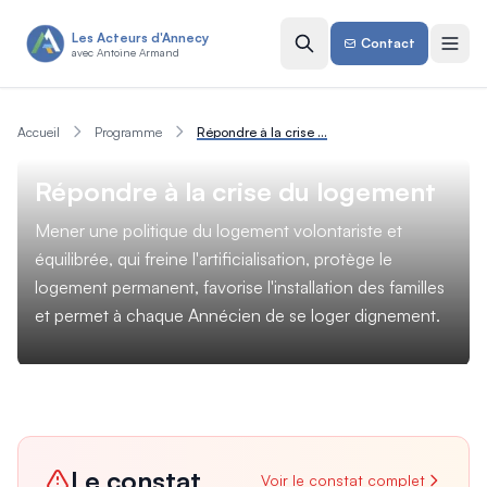
Aller au contenu principal
Les Acteurs d'Annecy
Contact
avec Antoine Armand
Accueil
Programme
Répondre à la crise du logement
Répondre à la crise du logement
Mener une politique du logement volontariste et
équilibrée, qui freine l'artificialisation, protège le
logement permanent, favorise l'installation des familles
et permet à chaque Annécien de se loger dignement.
Le constat
Voir le constat complet